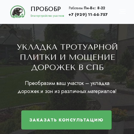
Работаем
Пн-Вс: 8-22
ПРОБОБР
+7 (929) 11-66-757
Благоустройство участков
УКЛАДКА ТРОТУАРНОЙ
ПЛИТКИ И МОЩЕНИЕ
ДОРОЖЕК В СПБ
ПРЕИМУЩЕСТВА
РАС
Преобразим ваш участок – укладка
дорожек и зон из различных материалов!
ЗАКАЗАТЬ КОНСУЛЬТАЦИЮ