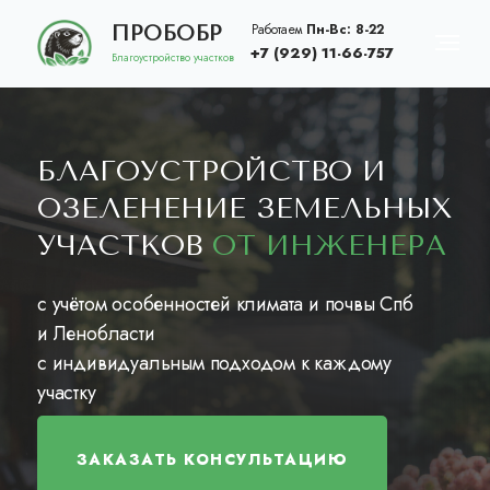
Работаем
Пн-Вс: 8-22
ПРОБОБР
+7 (929) 11-66-757
Благоустройство участков
БЛАГОУСТРОЙСТВО И
ОЗЕЛЕНЕНИЕ ЗЕМЕЛЬНЫХ
УЧАСТКОВ
ОТ ИНЖЕНЕРА
ПРЕИМУЩЕСТВА
РАС
с учётом особенностей климата и почвы Спб
и Ленобласти
с индивидуальным подходом к каждому
участку
ЗАКАЗАТЬ КОНСУЛЬТАЦИЮ